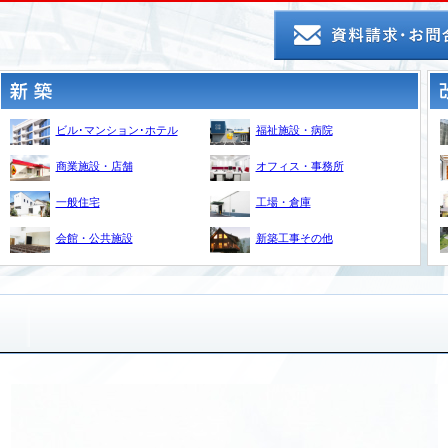
ビル･マンション･ホテル
福祉施設・病院
商業施設・店舗
オフィス・事務所
一般住宅
工場・倉庫
会館・公共施設
新築工事その他