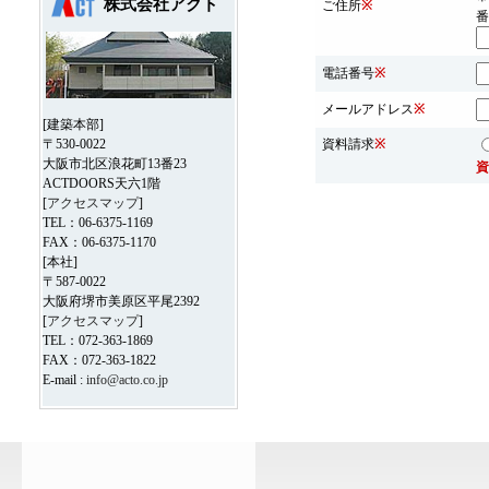
株式会社アクト
ご住所
※
番
電話番号
※
メールアドレス
※
[建築本部]
〒530-0022
資料請求
※
大阪市北区浪花町13番23
資
ACTDOORS天六1階
[
アクセスマップ
]
TEL：06-6375-1169
FAX：06-6375-1170
[本社]
〒587-0022
大阪府堺市美原区平尾2392
[
アクセスマップ
]
TEL：072-363-1869
FAX：072-363-1822
E-mail :
info@acto.co.jp